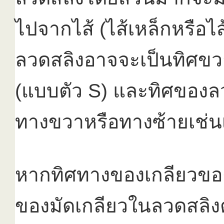
ไปจากไส้ (ไส้เหล็กหรือไ
ลวดสลิงอาจจะเป็นทิศขวา
(แบบตัว S) และทิศของล
ทางขวาหรือทางซ้ายเช่นเ
หากทิศทางของเกลียวขอ
ของมัดเกลียวในลวดสลิงต