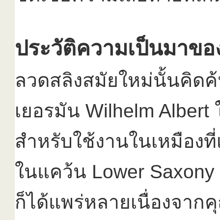
ประวัติความเป็นมาขอ
ลวดสลิงสมัยใหม่นั้นคิด
เยอรมัน Wilhelm Albert
สำหรับใช้งานในเหมืองที่
ในแคว้น Lower Saxony 
ก็ได้แพร่หลายเนื่องจากค