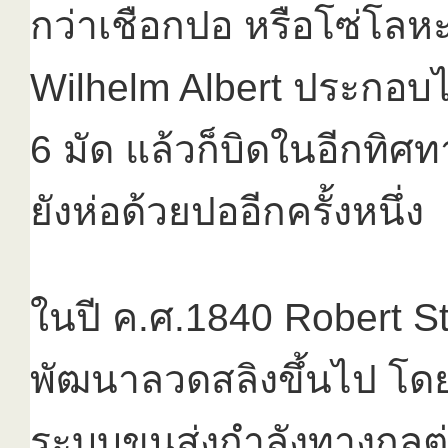
กว่าเชือกปอ หรือโซ่โลหะ
Wilhelm Albert ประกอบไป
6 มัด แล้วก็บิดในอีกทิศท
ยังห่อด้วยปออีกครั้งหนึ่ง
ในปี ค.ศ.1840 Robert St
พัฒนาลวดสลิงขึ้นไป โด
ระบบขนส่งกำลังทางกลต่