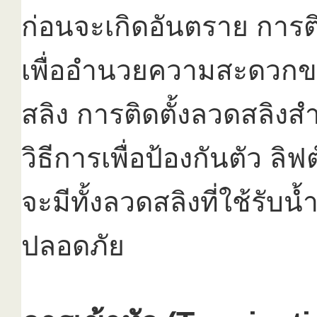
ก่อนจะเกิดอันตราย การต
เพื่ออำนวยความสะดวก
สลิง การติดตั้งลวดสลิงส
วิธีการเพื่อป้องกันตัว ลิฟ
จะมีทั้งลวดสลิงที่ใช้รั
ปลอดภัย