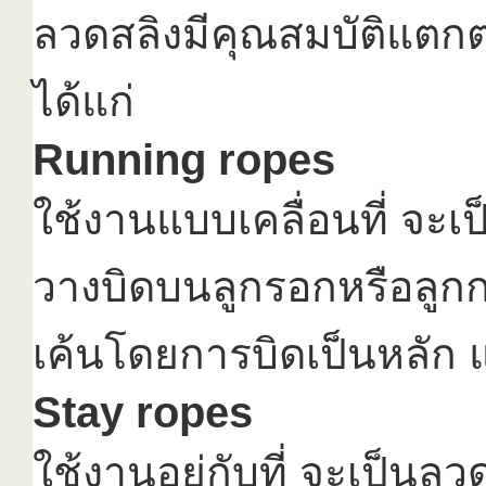
ลวดสลิงมีคุณสมบัติแตกต่
ได้แก่
Running ropes
ใช้งานแบบเคลื่อนที่ จะเ
วางบิดบนลูกรอกหรือลูกกล
เค้นโดยการบิดเป็นหลัก 
Stay ropes
ใช้งานอยู่กับที่ จะเป็นลว