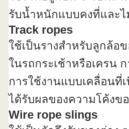
รับน้ำหนักแบบคงที่และไม่
Track ropes
ใช้เป็นรางสำหรับลูกล้อข
ในรถกระเช้าหรือเครน กา
การใช้งานแบบเคลื่อนที่เ
ได้รับผลของความโค้งของ
Wire rope slings