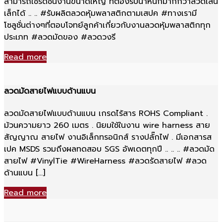
สามารถใช้รัดชิ้นงานขนาดใหญ่ ที่ต้องรับน้ำหนักมากกว่าลวดเส้น
เล็กได้ .. .. #รับผลิตลวดหุ้มพลาสติกตามเสปค #ทางเรามี
โซลูชั่นต่างๆที่ตอบโจทย์ลูกค้าเกี่ยวกับงานลวดหุ้มพลาสติกทุก
ประเภท #ลวดมัดของ #ลวดวงรี
Read more
ลวดมัดสายไฟแบบด้านแบน
ลวดมัดสายไฟแบบด้านแบน เกรดไร้สาร ROHS Compliant .
ม้วนความยาว 260 เมตร . นิยมใช้ในงาน wire harness สาย
สัญญาณ สายไฟ งานอิเล็กทรอนิกส์ รางปลั๊กไฟ . มีเอกสารส
เปค MSDS รวมถึงผลทดสอบ SGS อัพเดตทุกปี .. .. .. #ลวดมัด
สายไฟ #VinylTie #WireHarness #ลวดรัดสายไฟ #ลวด
ด้านแบน […]
Read more