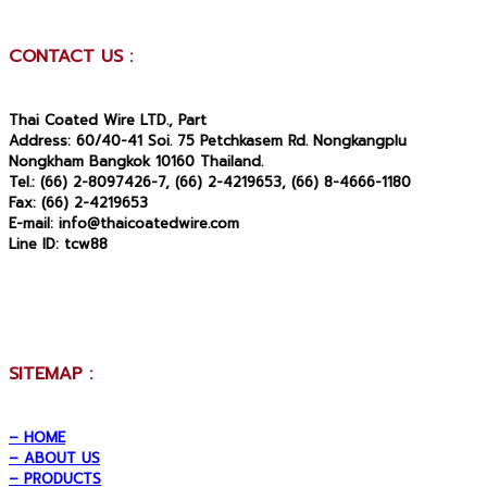
CONTACT US :
Thai Coated Wire LTD., Part
Address:
60/40-41 Soi. 75 Petchkasem Rd. Nongkangplu
Nongkham Bangkok 10160 Thailand.
Tel.:
(66) 2-8097426-7, (66) 2-4219653, (66) 8-4666-1180
Fax:
(66) 2-4219653
E-mail:
info@thaicoatedwire.com
Line ID:
tcw88
SITEMAP :
– HOME
– ABOUT US
– PRODUCTS